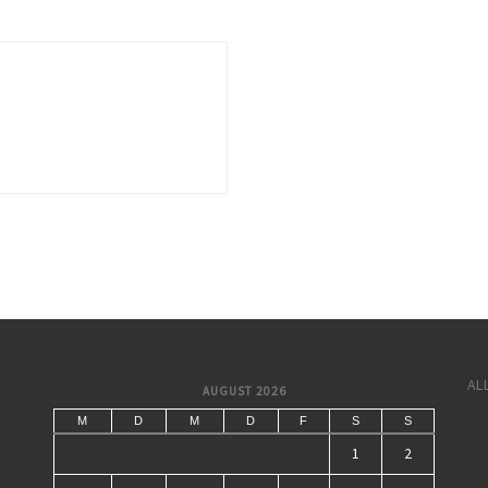
AL
AUGUST 2026
M
D
M
D
F
S
S
1
2