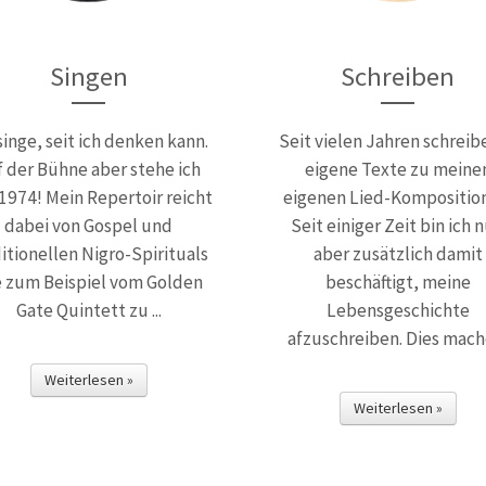
Singen
Schreiben
singe, seit ich denken kann.
Seit vielen Jahren schreibe
f der Bühne aber stehe ich
eigene Texte zu meine
 1974! Mein Repertoir reicht
eigenen Lied-Kompositio
dabei von Gospel und
Seit einiger Zeit bin ich 
itionellen Nigro-Spirituals
aber zusätzlich damit
 zum Beispiel vom Golden
beschäftigt, meine
Gate Quintett zu ...
Lebensgeschichte
afzuschreiben. Dies mache 
Weiterlesen »
Weiterlesen »